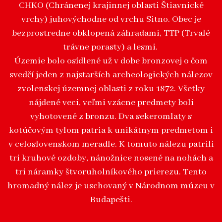
CHKO (Chránenej krajinnej oblasti Štiavnické
vrchy) juhovýchodne od vrchu Sitno. Obec je
bezprostredne obklopená záhradami, TTP (Trvalé
trávne porasty) a lesmi.
Územie bolo osídlené už v dobe bronzovej o čom
svedčí jeden z najstarších archeologických nálezov
zvolenskej územnej oblasti z roku 1872. Všetky
nájdené veci, veľmi vzácne predmety boli
vyhotovené z bronzu. Dva sekeromlaty s
kotúčovým tylom patria k unikátnym predmetom i
v celoslovenskom meradle. K tomuto nálezu patrili
tri kruhové ozdoby, nánožnice nosené na nohách a
tri náramky štvoruholníkového prierezu. Tento
hromadný nález je uschovaný v Národnom múzeu v
Budapešti.