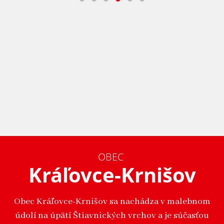
OBEC
Kráľovce-Krnišov
Obec Kráľovce-Krnišov sa nachádza v malebnom
údolí na úpätí Štiavnických vrchov a je súčasťou