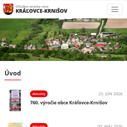
Oficiálne stránky obce
KRÁĽOVCE-KRNIŠOV
Úvod
026
23. JÚN 2026
Aktuality
760. výročie obce Kráľovce-Krnišov
026
07. MÁJ 2026
Aktuality