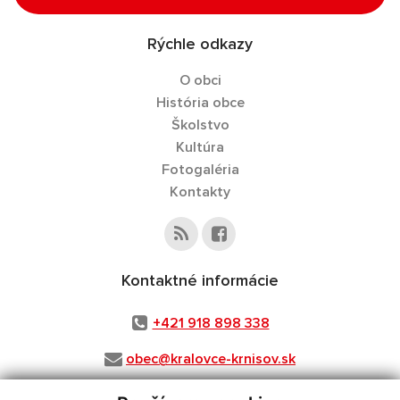
Rýchle odkazy
O obci
História obce
Školstvo
Kultúra
Fotogaléria
Kontakty
Kontaktné informácie
+421 918 898 338
obec@kralovce-krnisov.sk