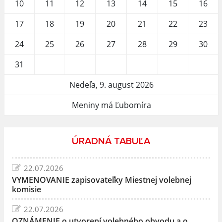
10
11
12
13
14
15
16
17
18
19
20
21
22
23
24
25
26
27
28
29
30
31
Nedeľa, 9. august 2026
Meniny má Ľubomíra
ÚRADNÁ TABUĽA
22.07.2026
VYMENOVANIE zapisovateľky Miestnej volebnej
komisie
22.07.2026
OZNÁMENIE o utvorení volebného obvodu a o