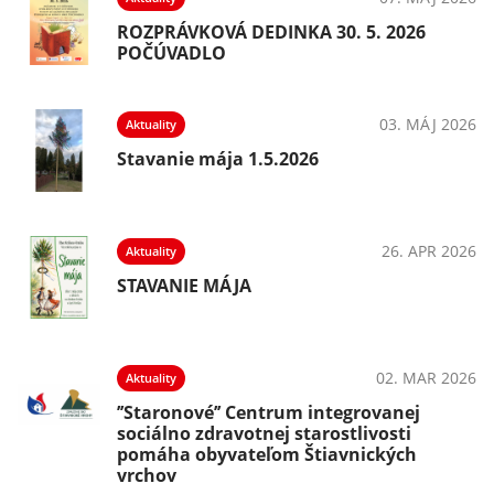
ROZPRÁVKOVÁ DEDINKA 30. 5. 2026
POČÚVADLO
026
03. MÁJ 2026
Aktuality
Stavanie mája 1.5.2026
025
26. APR 2026
Aktuality
me
STAVANIE MÁJA
025
02. MAR 2026
Aktuality
’’Staronové’’ Centrum integrovanej
sociálno zdravotnej starostlivosti
pomáha obyvateľom Štiavnických
vrchov