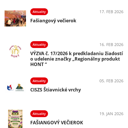
025
17. FEB 2026
Aktuality
Fašiangový večierok
025
16. FEB 2026
Aktuality
VÝZVA č. 17/2026 k predkladaniu žiadostí
o udelenie značky „Regionálny produkt
HONT “
025
05. FEB 2026
Aktuality
CISZS Štiavnické vrchy
025
19. JAN 2026
Aktuality
FAŠIANGOVÝ VEČIEROK