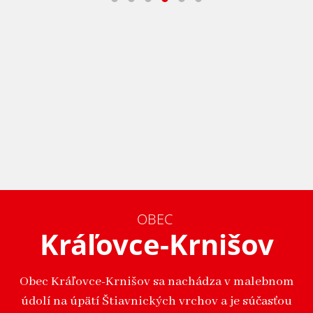
OBEC
Kráľovce-Krnišov
Obec Kráľovce-Krnišov sa nachádza v malebnom
údolí na úpätí Štiavnických vrchov a je súčasťou