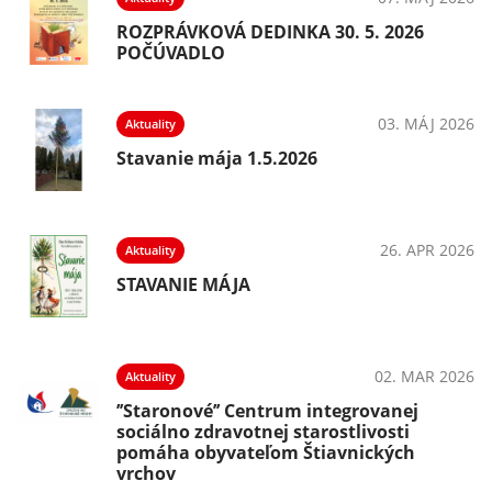
ROZPRÁVKOVÁ DEDINKA 30. 5. 2026
POČÚVADLO
026
03. MÁJ 2026
Aktuality
Stavanie mája 1.5.2026
025
26. APR 2026
Aktuality
me
STAVANIE MÁJA
025
02. MAR 2026
Aktuality
’’Staronové’’ Centrum integrovanej
sociálno zdravotnej starostlivosti
pomáha obyvateľom Štiavnických
vrchov