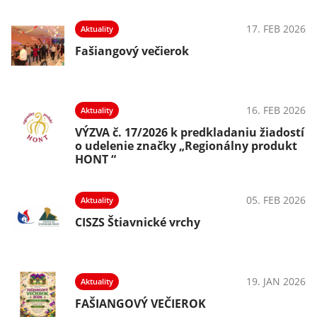
025
17. FEB 2026
Aktuality
Fašiangový večierok
025
16. FEB 2026
Aktuality
VÝZVA č. 17/2026 k predkladaniu žiadostí
o udelenie značky „Regionálny produkt
HONT “
025
05. FEB 2026
Aktuality
CISZS Štiavnické vrchy
025
19. JAN 2026
Aktuality
FAŠIANGOVÝ VEČIEROK