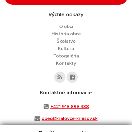
Rýchle odkazy
O obci
História obce
Školstvo
Kultúra
Fotogaléria
Kontakty
Kontaktné informácie
+421 918 898 338
obec@kralovce-krnisov.sk