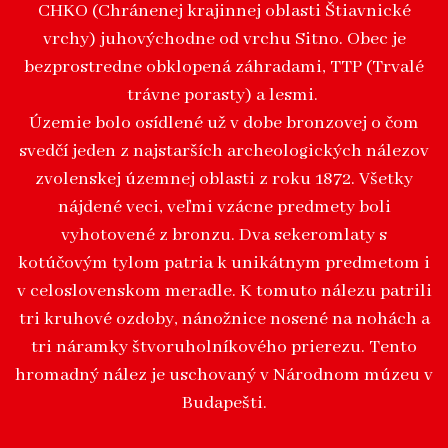
CHKO (Chránenej krajinnej oblasti Štiavnické
vrchy) juhovýchodne od vrchu Sitno. Obec je
bezprostredne obklopená záhradami, TTP (Trvalé
trávne porasty) a lesmi.
Územie bolo osídlené už v dobe bronzovej o čom
svedčí jeden z najstarších archeologických nálezov
zvolenskej územnej oblasti z roku 1872. Všetky
nájdené veci, veľmi vzácne predmety boli
vyhotovené z bronzu. Dva sekeromlaty s
kotúčovým tylom patria k unikátnym predmetom i
v celoslovenskom meradle. K tomuto nálezu patrili
tri kruhové ozdoby, nánožnice nosené na nohách a
tri náramky štvoruholníkového prierezu. Tento
hromadný nález je uschovaný v Národnom múzeu v
Budapešti.