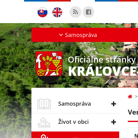
Samospráva
Oficiálne stránky
KRÁĽOVCE
Samospráva
Ve
Život v obci
N