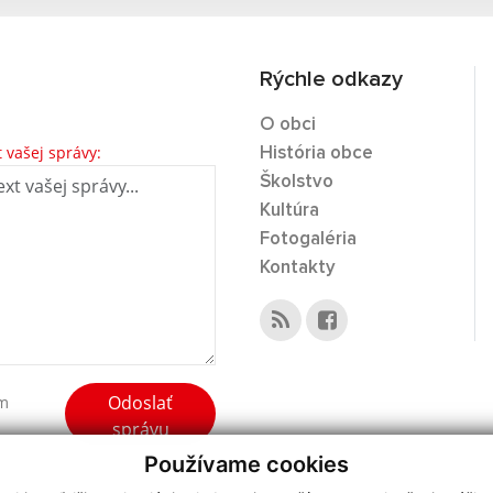
Rýchle odkazy
O obci
t vašej správy:
História obce
Školstvo
Kultúra
Fotogaléria
Kontakty
Odoslať
ím
správu
Používame cookies