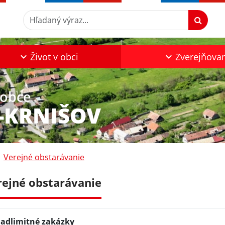
Hľadaný výraz...
Život v obci
Zverejňova
 obce
-KRNIŠOV
Verejné obstarávanie
rejné obstarávanie
adlimitné zakázky