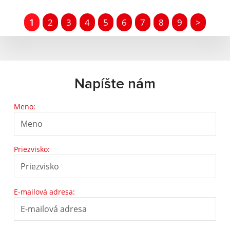
1
2
3
4
5
6
7
8
9
>
Napíšte nám
Meno:
Priezvisko:
E-mailová adresa: