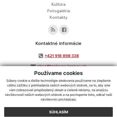
Kultúra
Fotogaléria
Kontakty
Kontaktné informácie
+421 918 898 338
obec@kralovce-krnisov.sk
Používame cookies
Súbory cookie a ďalšie technológie sledovania používame na zlepšenie
vášho zážitku z prehliadania našich webových stránok, na to, aby sme
využite možnosť získavania aktuálnych informácií s využitím RSS
,
vám zobrazovali prispôsobený obsah a cielené reklamy, na analýzu
CMS systém (redakčný) systém ECHELON 2,
Mapa stránok
,
web portál
,
návštevnosti našich webových stránok a na pochopenie toho, odkiaľ naši
návštevníci prichádzajú.
webhosting
,
webex.digital, s.r.o.
,
domény
,
registrácia domény
,
spoločnosť webex.digital, s.r.o.
,
technický prevádzkovateľ
SÚHLASÍM
Posledná aktualizácia:
03.08.2026