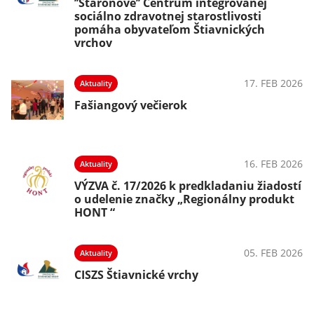
’’Staronové’’ Centrum integrovanej
sociálno zdravotnej starostlivosti
pomáha obyvateľom Štiavnických
vrchov
17. FEB 2026
Aktuality
Fašiangový večierok
16. FEB 2026
Aktuality
VÝZVA č. 17/2026 k predkladaniu žiadostí
o udelenie značky „Regionálny produkt
HONT “
05. FEB 2026
Aktuality
CISZS Štiavnické vrchy