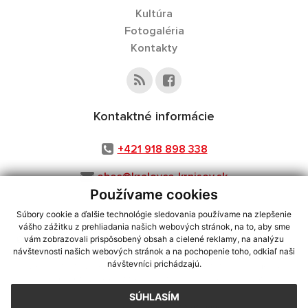
Kultúra
Fotogaléria
Kontakty
Kontaktné informácie
+421 918 898 338
obec@kralovce-krnisov.sk
Používame cookies
Súbory cookie a ďalšie technológie sledovania používame na zlepšenie
vášho zážitku z prehliadania našich webových stránok, na to, aby sme
využite možnosť získavania aktuálnych informácií s využitím RSS
,
vám zobrazovali prispôsobený obsah a cielené reklamy, na analýzu
CMS systém (redakčný) systém ECHELON 2,
Mapa stránok
,
web portál
,
návštevnosti našich webových stránok a na pochopenie toho, odkiaľ naši
návštevníci prichádzajú.
webhosting
,
webex.digital, s.r.o.
,
domény
,
registrácia domény
,
spoločnosť webex.digital, s.r.o.
,
technický prevádzkovateľ
SÚHLASÍM