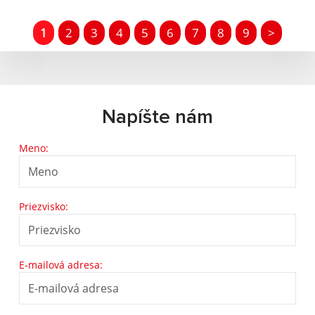
1
2
3
4
5
6
7
8
9
>
Napíšte nám
Meno:
Priezvisko:
E-mailová adresa: