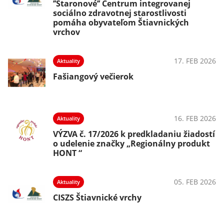
’’Staronové’’ Centrum integrovanej
sociálno zdravotnej starostlivosti
pomáha obyvateľom Štiavnických
vrchov
17. FEB 2026
Aktuality
Fašiangový večierok
16. FEB 2026
Aktuality
VÝZVA č. 17/2026 k predkladaniu žiadostí
o udelenie značky „Regionálny produkt
HONT “
05. FEB 2026
Aktuality
CISZS Štiavnické vrchy