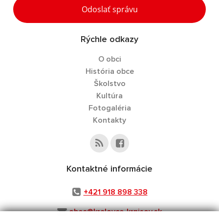
Odoslať správu
Rýchle odkazy
O obci
História obce
Školstvo
Kultúra
Fotogaléria
Kontakty
Kontaktné informácie
+421 918 898 338
obec@kralovce-krnisov.sk