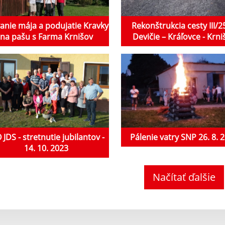
anie mája a podujatie Kravky
Rekonštrukcia cesty III/
na pašu s Farma Krnišov
Devičie – Kráľovce - Krni
JDS - stretnutie jubilantov -
Pálenie vatry SNP 26. 8. 
14. 10. 2023
Načítať ďalšie