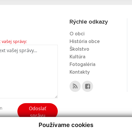
Rýchle odkazy
O obci
t vašej správy:
História obce
Školstvo
Kultúra
Fotogaléria
Kontakty
Odoslať
ím
správu
Používame cookies