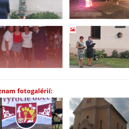
znam fotogalérií: