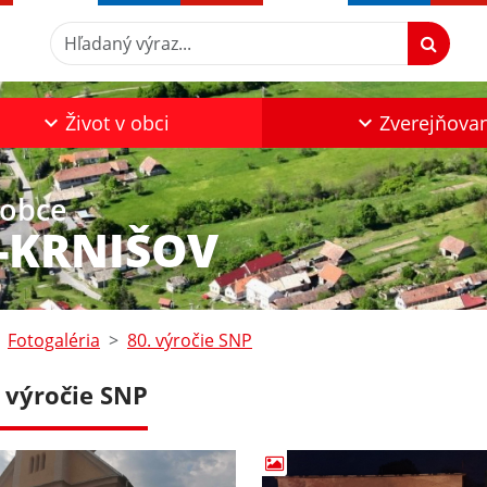
Hľadaný výraz...
Život v obci
Zverejňova
 obce
-KRNIŠOV
Fotogaléria
80. výročie SNP
. výročie SNP