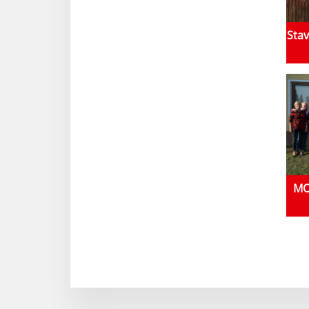
Stav
MO 