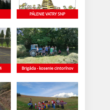
PÁLENIE VATRY SNP
4
Brigáda - kosenie cintorínov