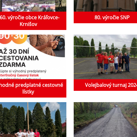
60. výročie obce Kráľovce-
80. výročie SNP
Krnišov
hodné predplatné cestovné
Volejbalový turnaj 202
lístky