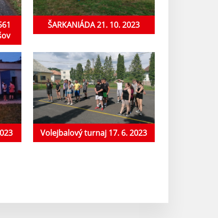
2561
ŠARKANIÁDA 21. 10. 2023
šov
2023
Volejbalový turnaj 17. 6. 2023