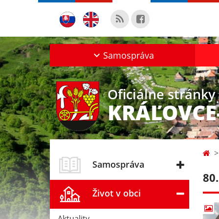
Samospráva
Oficiálne stránky
KRÁĽOVCE
Samospráva
80
Život v obci
Aktuality