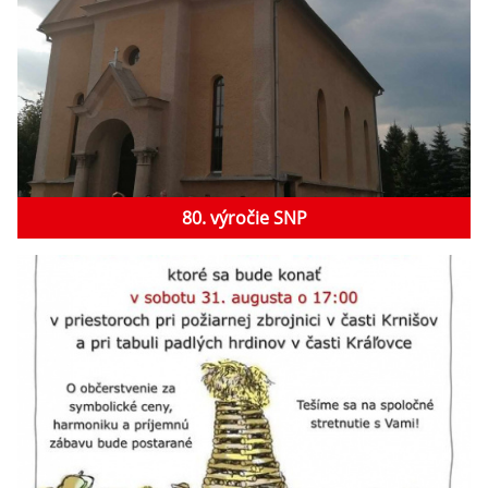
80. výročie SNP