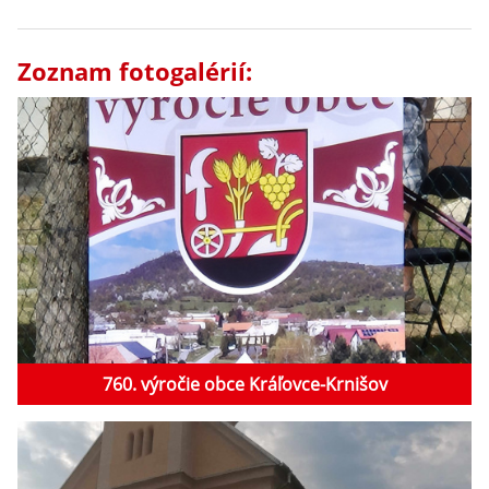
Zoznam fotogalérií:
760. výročie obce Kráľovce-Krnišov