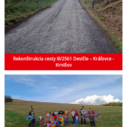
Rekonštrukcia cesty III/2561 Devičie – Kráľovce -
Krnišov