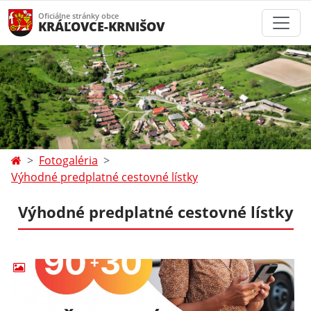
Oficiálne stránky obce
KRÁĽOVCE-KRNIŠOV
Fotogaléria
Výhodné predplatné cestovné lístky
Výhodné predplatné cestovné lístky