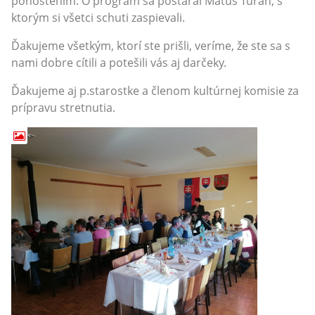
pohostením. O program sa postaral Matúš Turan, s
ktorým si všetci schuti zaspievali.
Ďakujeme všetkým, ktorí ste prišli, veríme, že ste sa s
nami dobre cítili a potešili vás aj darčeky.
Ďakujeme aj p.starostke a členom kultúrnej komisie za
prípravu stretnutia.