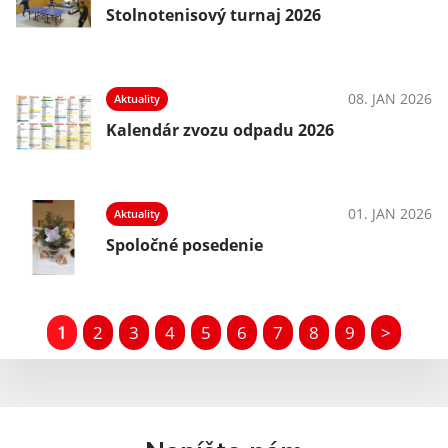
Stolnotenisový turnaj 2026
08. JAN 2026
Aktuality
Kalendár zvozu odpadu 2026
01. JAN 2026
Aktuality
Spoločné posedenie
1
2
3
4
5
6
7
8
9
>