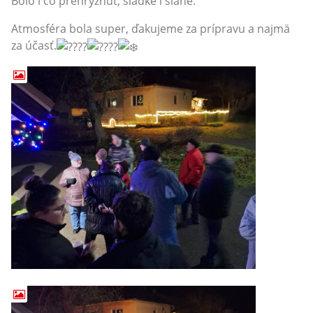
Bolo i čo prehryznúť, sladké i slané.
Atmosféra bola super, ďakujeme za prípravu a najmä
za účasť.