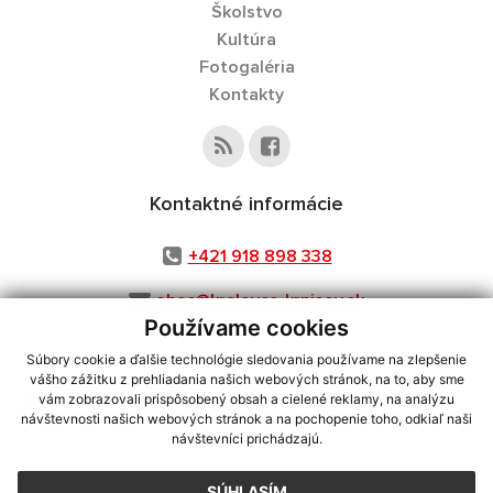
Školstvo
Kultúra
Fotogaléria
Kontakty
Kontaktné informácie
+421 918 898 338
obec@kralovce-krnisov.sk
Používame cookies
Súbory cookie a ďalšie technológie sledovania používame na zlepšenie
vášho zážitku z prehliadania našich webových stránok, na to, aby sme
využite možnosť získavania aktuálnych informácií s využitím RSS
,
vám zobrazovali prispôsobený obsah a cielené reklamy, na analýzu
návštevnosti našich webových stránok a na pochopenie toho, odkiaľ naši
CMS systém (redakčný) systém ECHELON 2,
Mapa stránok
,
web portál
,
návštevníci prichádzajú.
webhosting
,
webex.digital, s.r.o.
,
domény
,
registrácia domény
,
spoločnosť webex.digital, s.r.o.
,
technický prevádzkovateľ
SÚHLASÍM