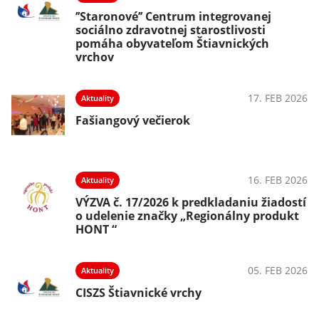
’’Staronové’’ Centrum integrovanej
sociálno zdravotnej starostlivosti
pomáha obyvateľom Štiavnických
vrchov
17. FEB 2026
Aktuality
Fašiangový večierok
16. FEB 2026
Aktuality
VÝZVA č. 17/2026 k predkladaniu žiadostí
o udelenie značky „Regionálny produkt
HONT “
05. FEB 2026
Aktuality
CISZS Štiavnické vrchy