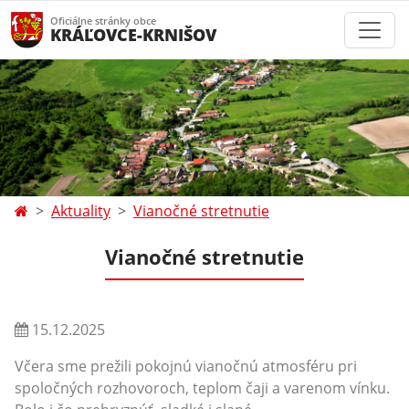
Oficiálne stránky obce
KRÁĽOVCE-KRNIŠOV
Aktuality
Vianočné stretnutie
Vianočné stretnutie
15.12.2025
Včera sme prežili pokojnú vianočnú atmosféru pri
spoločných rozhovoroch, teplom čaji a varenom vínku.