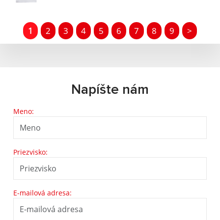
1
2
3
4
5
6
7
8
9
>
Napíšte nám
Meno:
Priezvisko:
E-mailová adresa: