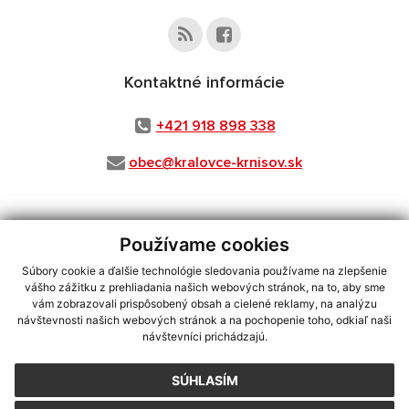
Kontaktné informácie
+421 918 898 338
obec@kralovce-krnisov.sk
Používame cookies
využite možnosť získavania aktuálnych informácií s využitím RSS
,
CMS systém (redakčný) systém ECHELON 2,
Mapa stránok
,
web portál
,
Súbory cookie a ďalšie technológie sledovania používame na zlepšenie
webhosting
,
webex.digital, s.r.o.
,
domény
,
registrácia domény
,
vášho zážitku z prehliadania našich webových stránok, na to, aby sme
spoločnosť webex.digital, s.r.o.
,
technický prevádzkovateľ
vám zobrazovali prispôsobený obsah a cielené reklamy, na analýzu
návštevnosti našich webových stránok a na pochopenie toho, odkiaľ naši
Posledná aktualizácia:
03.08.2026
návštevníci prichádzajú.
Vytlačiť stránku
|
Vyhlásenie o prístupnosti
SÚHLASÍM
Autorské práva
|
Cookies